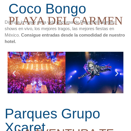
Coco Bongo
PLAYA DEL CARMEN
Disfruta lo mejor de la vida nocturna de Playa del Carmen:
shows en vivo, los mejores tragos, las mejores fiestas en
México.
Consigue entradas desde la comodidad de nuestro
hotel.
Parques Grupo
Xcaret